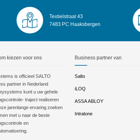
Textielstraat 43
7483 PC Haaksbergen
m kiezen voor ons
Business partner van
stems is officieel SALTO
Salto
ss partner in Nederland
iLOQ
eysystems kunt u uw gehele
gscontrole- traject realiseren
ASSA ABLOY
nze jarenlange ervaring zoeken
Intratone
amen met u naar de beste
ngscontrole en
utomatisering.