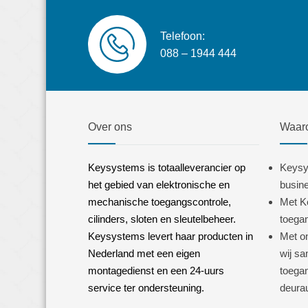
Telefoon:
088 – 1944 444
Over ons
Waaro
Keysystems is totaalleverancier op
Keysy
het gebied van elektronische en
busine
mechanische toegangscontrole,
Met K
cilinders, sloten en sleutelbeheer.
toegan
Keysystems levert haar producten in
Met o
Nederland met een eigen
wij s
montagedienst en een 24-uurs
toega
service ter ondersteuning.
deura